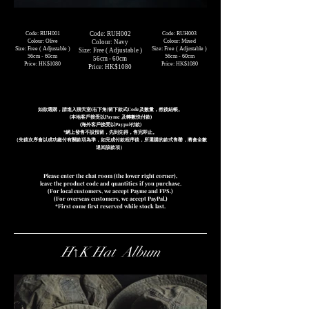
Code: RUH001
Code: RUH002
Code: RUH003
Colour: Olive
Colour: Mixed
Colour: Navy
Size: Free ( A
djustable
)
Size: Free ( Adjustable )
Size: Free ( Adjustable )
56cm - 60cm
56cm - 60cm
56cm - 60cm
Price: HK$1080
Price: HK$1080
Price: HK$1080
如欲選購，請進入聊天室(右下角)留下款式Code及數量，然後結帳。
(本地客戶接受以Payme 及轉數快付款)
(海外客戶接受以Paypal付款)
*網上發售不設預留，先到先得，售完即止。
（先後次序會以成功繳付有關款項為準，如完成付款程序後，所選購的款式售罄，將會全數
退回該款項）
Please enter the chat room (the lower right corner),
leave the product code and quantities if you purchase.
(For local customers, we accept Payme and FPS.)
(For overseas customers, we accept PayPal.)
*First come first reserved while stock last.
H↑K Hat Album