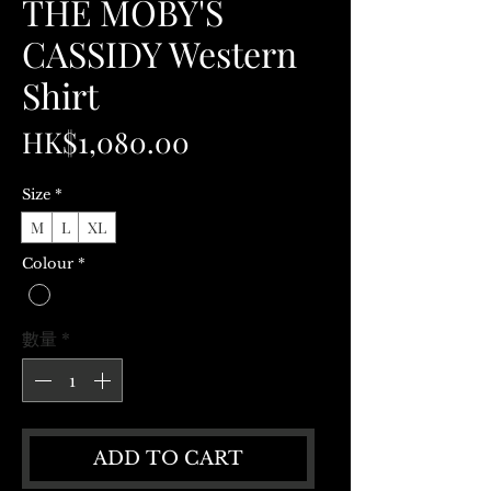
THE MOBY'S
CASSIDY Western
Shirt
價
HK$1,080.00
格
Size
*
M
L
XL
Colour
*
數量
*
ADD TO CART