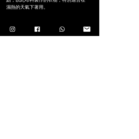
濕熱的天氣下著用。
M
Length 68cm
Chest 58cm
Shoulder 48cm
Sleeve 26cm
L
Length 70cm
Chest 60cm
Shoulder 49cm
Sleeve 27cm
XL
Length 72cm
Chest 62cm
Shoulder 50cm