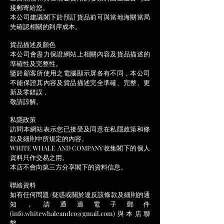
接郵寄給您。
本公司建議閣下於預訂貨品前可與當地海關當局
先確認相關的到岸成本。
貨品描述及顏色
本公司會盡力保證網站上相關內容及貨品描述的
準確性及完整性。
鑒於顧客所使用之電腦顯示屏各有不同，本公司
不能保證其內容及貨品描述完全準確、完整、更
新及零錯誤，
敬請諒解。
私隱政策
訪問本網站表示您已接受及同意在私隱政策和條
款及細則中所規定的內容。
WHITE WHALE AND COMPANY收集閣下的個人
資料只作交易之用。
本店不會向第三方分享閣下的資料信息。
聯絡資料
如有任何問題/疑惑或關於違反該條款及細則的通
知，請通過電子郵件
(
info.whitewhaleandco@gmail.com
)與本店聯
繫。