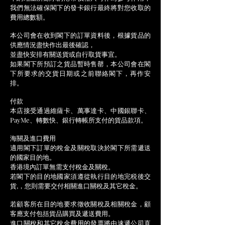
我們無法確保閣下的發卡銀行最終將對您收取的
費用總數額。
本公司會在收到閣下的訂單資料後，根據貨品的
供應情況盡快作出最後確認，
並盡快安排有關送貨或自行取貨事宜。
如果閣下所預訂之貨品暫時售罄，本公司會在閣
下所要求的交貨日期或之前聯絡閣下，再作安
排。
付款
本店接受通過維薩卡、萬事達卡、中國銀聯卡、
PayMe、轉數快、銀行轉帳所支付的貨品款項。
海關及進口費用
適用閣下訂單的稅金及關稅取決於閣下所需遞送
的國家目的地。
香港境內訂單無需支付稅金及關稅。
若閣下的目的地國家須遵從執行目的地完税後交
貨,，您則需要交付相關進口關稅及其它稅金。
若顧客所在目的地要求徵收關稅及相關稅金，顧
客應支付包括貨品購買及遞送費用。
進口關稅和其它稅金費用的發票將由速遞公司直