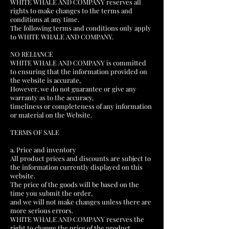
WHITE WHALE AND COMPANY reserves all
rights to make changes to the terms and
conditions at any time.
The following terms and conditions only apply
to WHITE WHALE AND COMPANY.
NO RELIANCE
WHITE WHALE AND COMPANY is committed
to ensuring that the information provided on
the website is accurate,
However, we do not guarantee or give any
warranty as to the accuracy,
timeliness or completeness of any information
or material on the Website.
TERMS OF SALE
a. Price and inventory
All product prices and discounts are subject to
the information currently displayed on this
website.
The price of the goods will be based on the
time you submit the order,
and we will not make changes unless there are
more serious errors.
WHITE WHALE AND COMPANY reserves the
right to change the price of the product