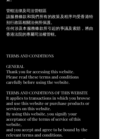
管轄法律及司法管轄區
該服務條款和我們所有的政策及程序均受香港特
别行政區相關法例所保護。
任何涉及本服務條款所引起的爭議及索賠，將由
香港法院的專屬司法權管轄。
TERMS AND CONDITIONS
GENERAL
Thank you for accessing this website.
Please read these terms and conditions
carefully before using the website.
TERMS AND CONDITIONS OF THIS WEBSITE
It applies to transactions in which you browse
and use this website or purchase products or
services on this website.
By using this website, you signify your
acceptance of the terms of service of this
website,
and you accept and agree to be bound by the
relevant terms and conditions.