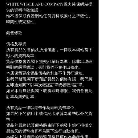
WHITE WHALE AND COMPANY致力確保網站提
供的資料準確無誤，
惟不擔保或保證網站任何資料或素材之準確性、
時間性或完整性。
銷售條款
價格及存貨
所有貨品的售價及折扣優惠，一律以本網站當下
顯示的資料為準。
貨品價格會以閣下提交訂單時為準，除非出現較
明顯的嚴重錯誤，否則我們不會作出修改。
本店保留更改貨品價格的利並不作另行通知。
若我們發現閣下所預訂貨品的價格有誤，我們將
立即通知閣下以再次確認訂單或者取消訂單。
如果本店無法與閣下取得即時聯繫，我們會視此
訂單為無效訂單。
所有貨品一律以港幣作為結帳貨幣單位。
如果閣下的信用卡或借記卡結算為港幣以外的貨
幣，
貨品的最終結算價格將由閣下的發卡銀行根據交
易當天的貨幣換算率為閣下進行自動換算。
本網站上所顯示的港幣價格只可作為參考作用，