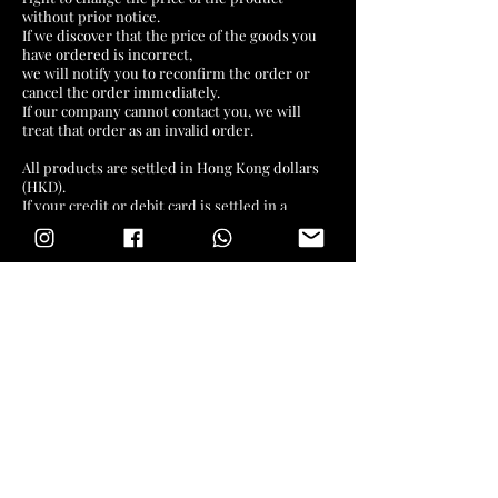
without prior notice.
If we discover that the price of the goods you
have ordered is incorrect,
we will notify you to reconfirm the order or
cancel the order immediately.
If our company cannot contact you, we will
treat that order as an invalid order.
All products are settled in Hong Kong dollars
(HKD).
If your credit or debit card is settled in a
currency other than Hong Kong dollars,
the final settlement price of the goods will be
automatically converted by your card issuing
bank based on the currency exchange rate on
the day of the transaction.
The Hong Kong dollar prices shown on this
website are for reference only,
and we cannot guarantee the total amount of
fees that your card issuing bank will charge
you.
After receiving your order information,
our company will make a final confirmation as
soon as possible based on the supply of the
goods and arrange the delivery or self-